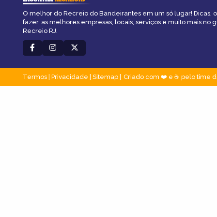
O melhor do Recreio do Bandeirantes em um só lugar! Dicas, o
fazer, as melhores empresas, locais, serviços e muito mais no 
Recreio RJ.
Termos
|
Privacidade
|
Sitemap
Criado com ❤️ e ☕ pelo time d