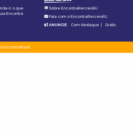
nde ir, o que
Sobre EncontraRecreioRJ
guia Encontra
Fale com o EncontraRecreioRJ
ANUNCIE
:
Com destaque
|
Grátis
o EncontraBrasil