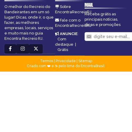
MAIL
O melhor do Recreio do
Sobre
Bandeirantes em um só
EncontraRecreioRJ
Receba grátis as
lugar! Dicas, onde ir, o que
principais notícias,
Fale com o
fazer, as melhores
dicas e promoções
EncontraRecreioRJ
empresas, locais, serviços
e muito mais no guia
ANUNCIE
:
Encontra Recreio RJ.
Com
destaque
|
Grátis
Termos
|
Privacidade
|
Sitemap
Criado com ❤️ e ☕ pelo time do EncontraBrasil