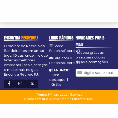
ENCONTRA
RECREIORJ
LINKS RÁPIDOS
NOVIDADES POR E-
MAIL
O melhor do Recreio do
Sobre
Bandeirantes em um só
EncontraRecreioRJ
Receba grátis as
lugar! Dicas, onde ir, o que
principais notícias,
Fale com o
fazer, as melhores
dicas e promoções
EncontraRecreioRJ
empresas, locais, serviços
e muito mais no guia
ANUNCIE
:
Encontra Recreio RJ.
Com
destaque
|
Grátis
Termos
|
Privacidade
|
Sitemap
Criado com ❤️ e ☕ pelo time do EncontraBrasil