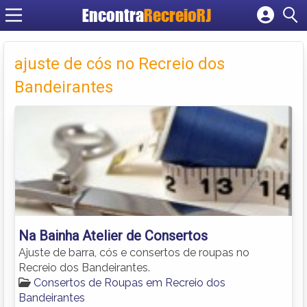
Encontra
RecreioRJ
Cadastrar empresa
Fazer login
ajuste de cós no Recreio dos
Criar conta
Bandeirantes
Na Bainha Atelier de Consertos
Ajuste de barra, cós e consertos de roupas no
Recreio dos Bandeirantes.
Consertos de Roupas em Recreio dos
Bandeirantes