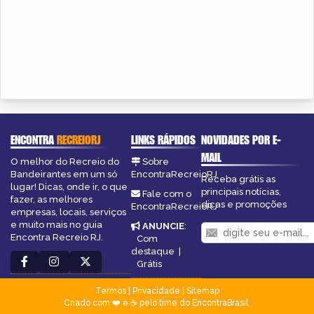
ENCONTRA
RECREIORJ
LINKS RÁPIDOS
NOVIDADES POR E-
MAIL
O melhor do Recreio do
Sobre
Bandeirantes em um só
EncontraRecreioRJ
Receba grátis as
lugar! Dicas, onde ir, o que
principais notícias,
Fale com o
fazer, as melhores
dicas e promoções
EncontraRecreioRJ
empresas, locais, serviços
e muito mais no guia
ANUNCIE
:
Encontra Recreio RJ.
Com
destaque
|
Grátis
Termos
|
Privacidade
|
Sitemap
Criado com ❤️ e ☕ pelo time do EncontraBrasil