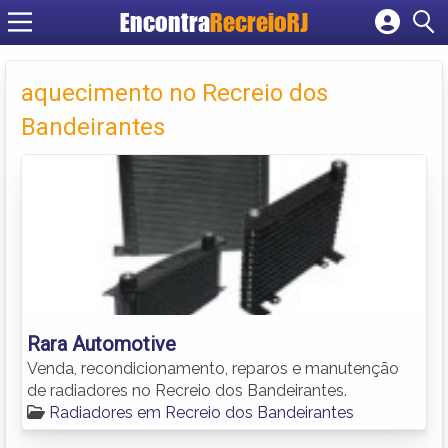
Encontra
RecreioRJ
Cadastrar empresa
Fazer login
aquecimento no Recreio dos
Criar conta
Bandeirantes
Rara Automotive
Venda, recondicionamento, reparos e manutenção
de radiadores no Recreio dos Bandeirantes.
Radiadores em Recreio dos Bandeirantes