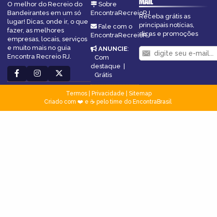
MAIL
O melhor do Recreio do
Sobre
Bandeirantes em um só
EncontraRecreioRJ
Receba grátis as
lugar! Dicas, onde ir, o que
principais notícias,
Fale com o
fazer, as melhores
dicas e promoções
EncontraRecreioRJ
empresas, locais, serviços
e muito mais no guia
ANUNCIE
:
Encontra Recreio RJ.
Com
destaque
|
Grátis
Termos
|
Privacidade
|
Sitemap
Criado com ❤️ e ☕ pelo time do EncontraBrasil