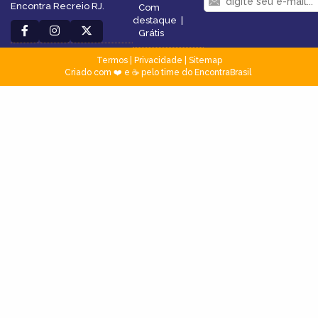
Encontra Recreio RJ.
Com
destaque
|
Grátis
Termos
|
Privacidade
|
Sitemap
Criado com ❤️ e ☕ pelo time do EncontraBrasil