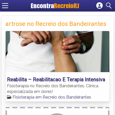
Encontra
RecreioRJ
Cadastrar empresa
Fazer login
artrose no Recreio dos Bandeirantes
Criar conta
Reabilita – Reabilitacao E Terapia Intensiva
Fisioterapia no Recreio dos Bandeirantes. Clínica
especializada em dores!
Fisioterapia em Recreio dos Bandeirantes