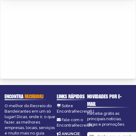
ENCONTRA
RECREIORJ
LINKS RÁPIDOS
NOVIDADES POR E-
MAIL
O melhor do Recreio do
Sobre
Bandeirantes em um só
EncontraRecreioRJ
Receba grátis as
lugar! Dicas, onde ir, o que
principais notícias,
Fale com o
fazer, as melhores
dicas e promoções
EncontraRecreioRJ
empresas, locais, serviços
e muito mais no guia
ANUNCIE
: