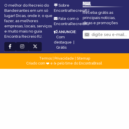
MAIL
O melhor do Recreio do
Sobre
Bandeirantes em um só
EncontraRecreioRJ
Receba grátis as
lugar! Dicas, onde ir, o que
principais notícias,
Fale com o
fazer, as melhores
dicas e promoções
EncontraRecreioRJ
empresas, locais, serviços
e muito mais no guia
ANUNCIE
:
Encontra Recreio RJ.
Com
destaque
|
Grátis
Termos
|
Privacidade
|
Sitemap
Criado com ❤️ e ☕ pelo time do EncontraBrasil