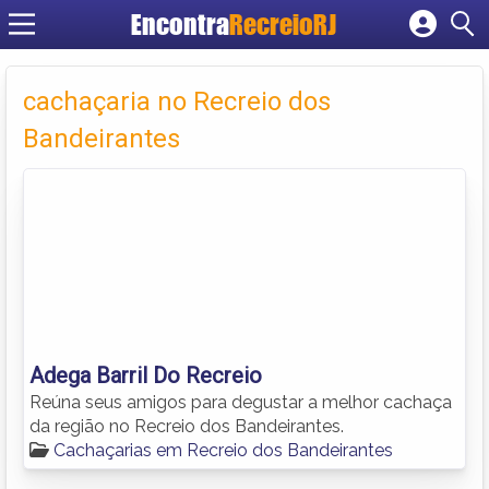
Encontra
RecreioRJ
Cadastrar empresa
Fazer login
cachaçaria no Recreio dos
Criar conta
Bandeirantes
Adega Barril Do Recreio
Reúna seus amigos para degustar a melhor cachaça
da região no Recreio dos Bandeirantes.
Cachaçarias em Recreio dos Bandeirantes