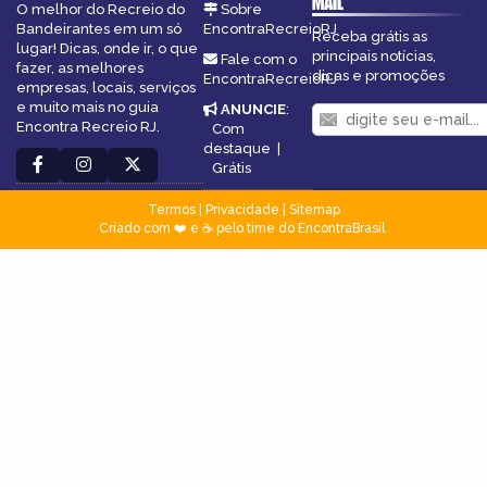
MAIL
O melhor do Recreio do
Sobre
Bandeirantes em um só
EncontraRecreioRJ
Receba grátis as
lugar! Dicas, onde ir, o que
principais notícias,
Fale com o
fazer, as melhores
dicas e promoções
EncontraRecreioRJ
empresas, locais, serviços
e muito mais no guia
ANUNCIE
:
Encontra Recreio RJ.
Com
destaque
|
Grátis
Termos
|
Privacidade
|
Sitemap
Criado com ❤️ e ☕ pelo time do EncontraBrasil