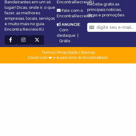
Bandeirantes em um só
EncontraRecreioRJ
Receba grátis as
lugar! Dicas, onde ir, o que
principais notícias,
Fale com o
fazer, as melhores
dicas e promoções
EncontraRecreioRJ
empresas, locais, serviços
e muito mais no guia
ANUNCIE
:
Encontra Recreio RJ.
Com
destaque
|
Grátis
Termos
|
Privacidade
|
Sitemap
Criado com ❤️ e ☕ pelo time do EncontraBrasil