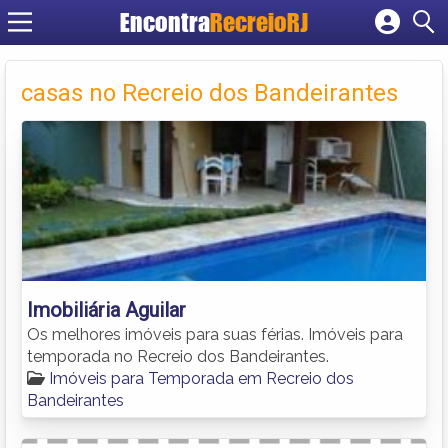
Encontra
RecreioRJ
Cadastrar empresa
Fazer login
casas no Recreio dos Bandeirantes
Criar conta
Imobiliária Aguilar
Os melhores imóveis para suas férias. Imóveis para
temporada no Recreio dos Bandeirantes.
Imóveis para Temporada em Recreio dos
Bandeirantes