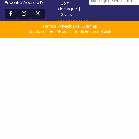
Encontra Recreio RJ.
Com
destaque
|
Grátis
Termos
|
Privacidade
|
Sitemap
Criado com ❤️ e ☕ pelo time do EncontraBrasil