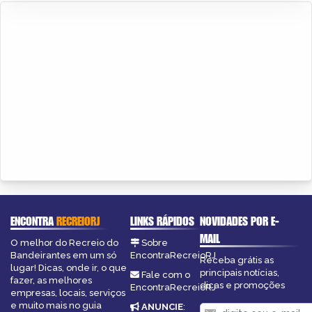
ENCONTRA
RECREIORJ
LINKS RÁPIDOS
NOVIDADES POR E-
MAIL
O melhor do Recreio do
Sobre
Bandeirantes em um só
EncontraRecreioRJ
Receba grátis as
lugar! Dicas, onde ir, o que
principais notícias,
Fale com o
fazer, as melhores
dicas e promoções
EncontraRecreioRJ
empresas, locais, serviços
e muito mais no guia
ANUNCIE
: