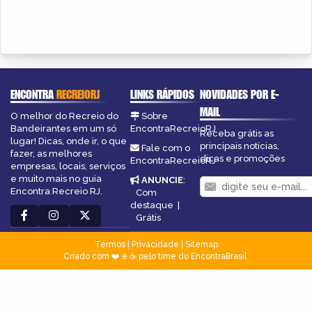
ENCONTRA
RECREIORJ
LINKS RÁPIDOS
NOVIDADES POR E-
MAIL
O melhor do Recreio do
Sobre
Bandeirantes em um só
EncontraRecreioRJ
Receba grátis as
lugar! Dicas, onde ir, o que
principais notícias,
Fale com o
fazer, as melhores
dicas e promoções
EncontraRecreioRJ
empresas, locais, serviços
e muito mais no guia
ANUNCIE
:
Encontra Recreio RJ.
Com
destaque
|
Grátis
Termos
|
Privacidade
|
Sitemap
Criado com ❤️ e ☕ pelo time do EncontraBrasil