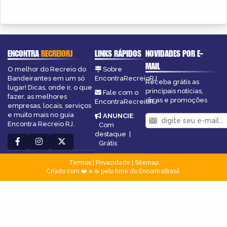
ENCONTRA
RECREIORJ
LINKS RÁPIDOS
NOVIDADES POR E-
MAIL
O melhor do Recreio do
Sobre
Bandeirantes em um só
EncontraRecreioRJ
Receba grátis as
lugar! Dicas, onde ir, o que
principais notícias,
Fale com o
fazer, as melhores
dicas e promoções
EncontraRecreioRJ
empresas, locais, serviços
e muito mais no guia
ANUNCIE
:
Encontra Recreio RJ.
Com
destaque
|
Grátis
Termos
|
Privacidade
|
Sitemap
Criado com ❤️ e ☕ pelo time do EncontraBrasil