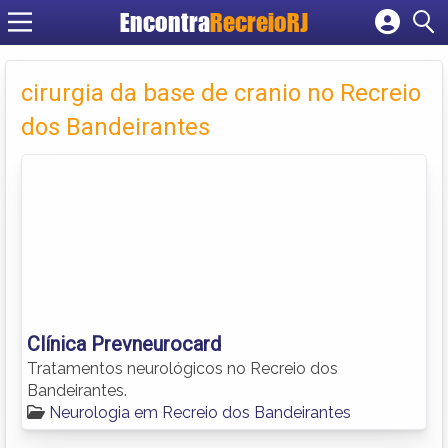
Encontra
RecreioRJ
Cadastrar empresa
Fazer login
cirurgia da base de cranio no Recreio
Criar conta
dos Bandeirantes
Clínica Prevneurocard
Tratamentos neurológicos no Recreio dos
Bandeirantes.
Neurologia em Recreio dos Bandeirantes