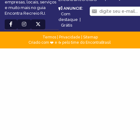
empresas, locais, serviços
e muito mais no guia
ANUNCIE
:
Encontra Recreio RJ.
Com
destaque
|
Grátis
Termos
|
Privacidade
|
Sitemap
Criado com ❤️ e ☕ pelo time do EncontraBrasil