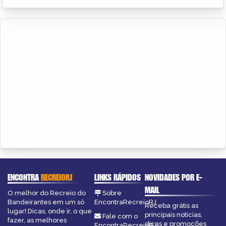
ENCONTRA
RECREIORJ
LINKS RÁPIDOS
NOVIDADES POR E-
MAIL
O melhor do Recreio do
Sobre
Bandeirantes em um só
EncontraRecreioRJ
Receba grátis as
lugar! Dicas, onde ir, o que
principais notícias,
Fale com o
fazer, as melhores
dicas e promoções
EncontraRecreioRJ