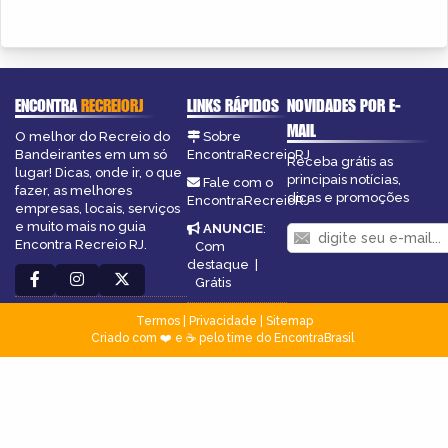
ENCONTRA
RECREIORJ
LINKS RÁPIDOS
NOVIDADES POR E-
MAIL
O melhor do Recreio do
Sobre
Bandeirantes em um só
EncontraRecreioRJ
Receba grátis as
lugar! Dicas, onde ir, o que
principais notícias,
Fale com o
fazer, as melhores
dicas e promoções
EncontraRecreioRJ
empresas, locais, serviços
e muito mais no guia
ANUNCIE
:
Encontra Recreio RJ.
Com
destaque
|
Grátis
Termos
|
Privacidade
|
Sitemap
Criado com ❤️ e ☕ pelo time do EncontraBrasil