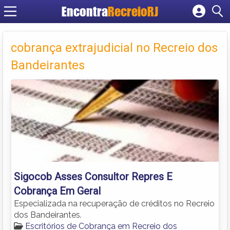
Encontra
RecreioRJ
Cadastrar empresa
Fazer login
cobrança extrajudicial no Recreio dos
Criar conta
Bandeirantes
Sigocob Asses Consultor Repres E
Cobrança Em Geral
Especializada na recuperação de créditos no Recreio
dos Bandeirantes.
Escritórios de Cobrança em Recreio dos