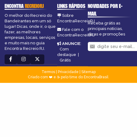
ENCONTRA
RECREIORJ
LINKS RÁPIDOS
NOVIDADES POR E-
MAIL
O melhor do Recreio do
Sobre
Bandeirantes em um só
EncontraRecreioRJ
Receba grátis as
lugar! Dicas, onde ir, o que
principais notícias,
Fale com o
fazer, as melhores
dicas e promoções
EncontraRecreioRJ
empresas, locais, serviços
e muito mais no guia
ANUNCIE
:
Encontra Recreio RJ.
Com
destaque
|
Grátis
Termos
|
Privacidade
|
Sitemap
Criado com ❤️ e ☕ pelo time do EncontraBrasil