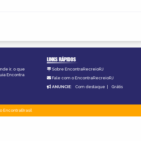
LINKS RÁPIDOS
nde ir, o que
Sobre EncontraRecreioRJ
guia Encontra
Fale com o EncontraRecreioRJ
ANUNCIE
:
Com destaque
|
Grátis
o EncontraBrasil