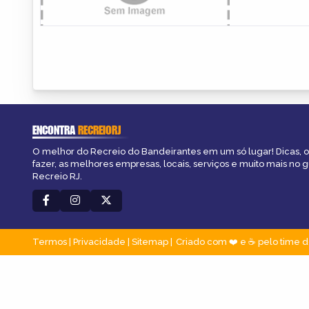
ENCONTRA
RECREIORJ
O melhor do Recreio do Bandeirantes em um só lugar! Dicas, o
fazer, as melhores empresas, locais, serviços e muito mais no 
Recreio RJ.
Termos
|
Privacidade
|
Sitemap
Criado com ❤️ e ☕ pelo time d