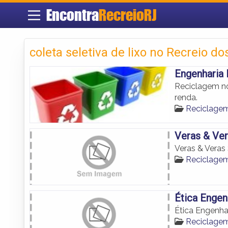
Encontra
RecreioRJ
coleta seletiva de lixo no Recreio d
Engenharia 
Reciclagem no
renda.
Reciclagem
Veras & Ve
Veras & Veras
Reciclagem
Ética Engen
Ética Engenha
Reciclagem