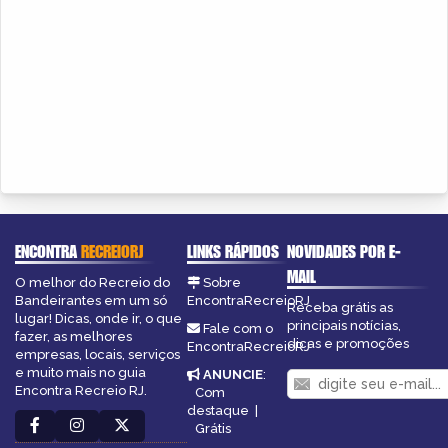
ENCONTRA
RECREIORJ
LINKS RÁPIDOS
NOVIDADES POR E-
MAIL
O melhor do Recreio do
Sobre
Bandeirantes em um só
EncontraRecreioRJ
Receba grátis as
lugar! Dicas, onde ir, o que
principais notícias,
Fale com o
fazer, as melhores
dicas e promoções
EncontraRecreioRJ
empresas, locais, serviços
e muito mais no guia
ANUNCIE
:
Encontra Recreio RJ.
Com
destaque
|
Grátis