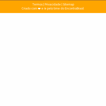
Termos
|
Privacidade
|
Sitemap
Criado com ❤️ e ☕ pelo time do EncontraBrasil