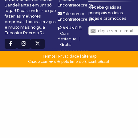
Bandeirantes em um só
EncontraRecreioRJ
Receba grátis as
lugar! Dicas, onde ir, o que
principais notícias,
Fale com o
fazer, as melhores
dicas e promoções
EncontraRecreioRJ
empresas, locais, serviços
e muito mais no guia
ANUNCIE
:
Encontra Recreio RJ.
Com
destaque
|
Grátis
Termos
|
Privacidade
|
Sitemap
Criado com ❤️ e ☕ pelo time do EncontraBrasil