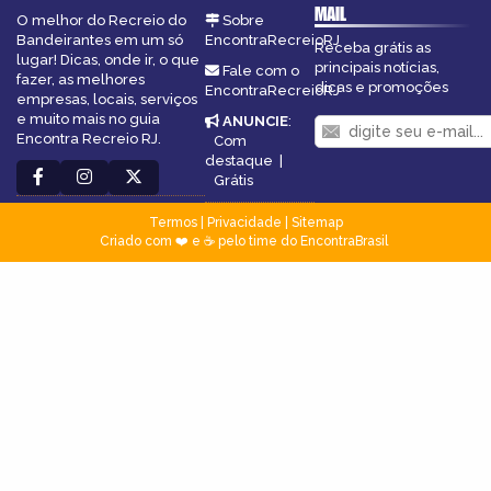
MAIL
O melhor do Recreio do
Sobre
Bandeirantes em um só
EncontraRecreioRJ
Receba grátis as
lugar! Dicas, onde ir, o que
principais notícias,
Fale com o
fazer, as melhores
dicas e promoções
EncontraRecreioRJ
empresas, locais, serviços
e muito mais no guia
ANUNCIE
:
Encontra Recreio RJ.
Com
destaque
|
Grátis
Termos
|
Privacidade
|
Sitemap
Criado com ❤️ e ☕ pelo time do EncontraBrasil