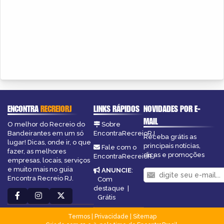
ENCONTRA
RECREIORJ
LINKS RÁPIDOS
NOVIDADES POR E-
MAIL
O melhor do Recreio do
Sobre
Bandeirantes em um só
EncontraRecreioRJ
Receba grátis as
lugar! Dicas, onde ir, o que
principais notícias,
Fale com o
fazer, as melhores
dicas e promoções
EncontraRecreioRJ
empresas, locais, serviços
e muito mais no guia
ANUNCIE
:
Encontra Recreio RJ.
Com
destaque
|
Grátis
Termos
|
Privacidade
|
Sitemap