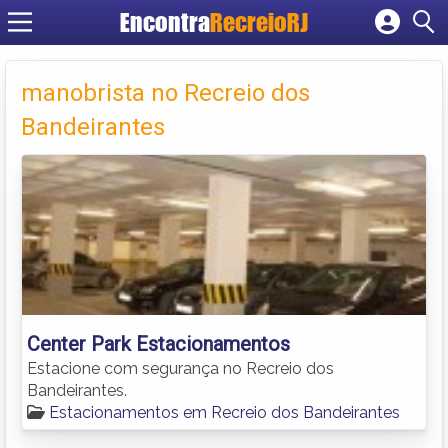
Encontra
RecreioRJ
Cadastrar empresa
Fazer login
manobrista no Recreio dos
Criar conta
Bandeirantes
Center Park Estacionamentos
Estacione com segurança no Recreio dos
Bandeirantes.
Estacionamentos em Recreio dos Bandeirantes