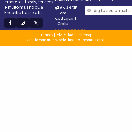
empresas, locais, serviços
e muito mais no guia
ANUNCIE
:
Encontra Recreio RJ.
Com
destaque
|
Grátis
Termos
|
Privacidade
|
Sitemap
Criado com ❤️ e ☕ pelo time do EncontraBrasil