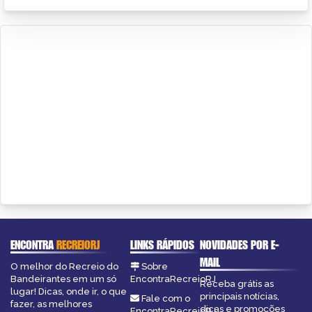
ENCONTRA
RECREIORJ
LINKS RÁPIDOS
NOVIDADES POR E-
MAIL
O melhor do Recreio do
Sobre
Bandeirantes em um só
EncontraRecreioRJ
Receba grátis as
lugar! Dicas, onde ir, o que
principais notícias,
Fale com o
fazer, as melhores
dicas e promoções
EncontraRecreioRJ