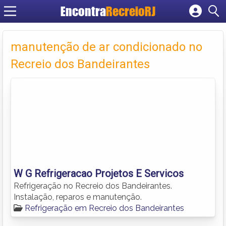
Encontra
RecreioRJ
Cadastrar empresa
Fazer login
manutenção de ar condicionado no
Criar conta
Recreio dos Bandeirantes
W G Refrigeracao Projetos E Servicos
Refrigeração no Recreio dos Bandeirantes.
Instalação, reparos e manutenção.
Refrigeração em Recreio dos Bandeirantes