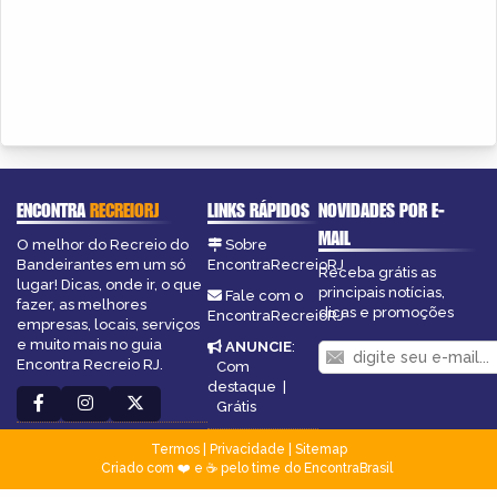
ENCONTRA
RECREIORJ
LINKS RÁPIDOS
NOVIDADES POR E-
MAIL
O melhor do Recreio do
Sobre
Bandeirantes em um só
EncontraRecreioRJ
Receba grátis as
lugar! Dicas, onde ir, o que
principais notícias,
Fale com o
fazer, as melhores
dicas e promoções
EncontraRecreioRJ
empresas, locais, serviços
e muito mais no guia
ANUNCIE
:
Encontra Recreio RJ.
Com
destaque
|
Grátis
Termos
|
Privacidade
|
Sitemap
Criado com ❤️ e ☕ pelo time do EncontraBrasil