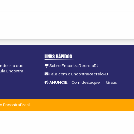
LINKS RÁPIDOS
nde ir, o que
Sobre EncontraRecreioRJ
guia Encontra
Fale com o EncontraRecreioRJ
ANUNCIE
:
Com destaque
|
Grátis
o EncontraBrasil