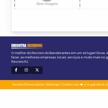
ENCONTRA
RECREIORJ
O melhor do Recreio do Bandeirantes em um só lugar! Dicas, o
fazer, as melhores empresas, locais, serviços e muito mais no 
Recreio RJ.
Termos
|
Privacidade
|
Sitemap
Criado com ❤️ e ☕ pelo time d