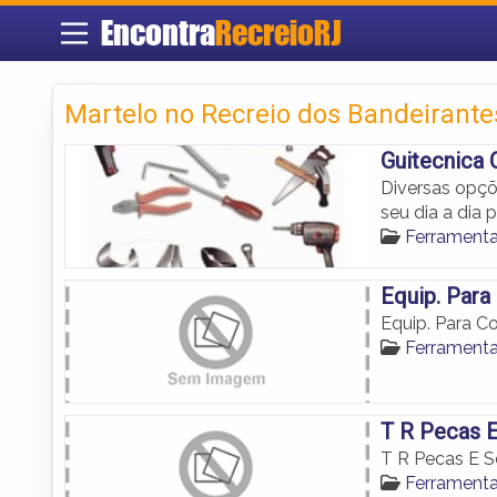
Encontra
RecreioRJ
Martelo no Recreio dos Bandeirante
Guitecnica
Diversas opçõ
seu dia a dia p
Ferramenta
Equip. Para
Equip. Para C
Ferramenta
T R Pecas E
T R Pecas E S
Ferramenta