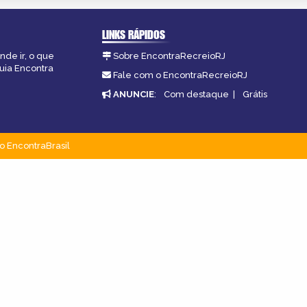
LINKS RÁPIDOS
nde ir, o que
Sobre EncontraRecreioRJ
guia Encontra
Fale com o EncontraRecreioRJ
ANUNCIE
:
Com destaque
|
Grátis
o EncontraBrasil