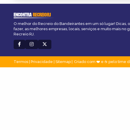
ENCONTRA
RECREIORJ
O melhor do Recreio do Bandeirantes em um só lugar! Dicas, o
fazer, as melhores empresas, locais, serviços e muito mais no 
Recreio RJ.
Termos
|
Privacidade
|
Sitemap
Criado com ❤️ e ☕ pelo time d