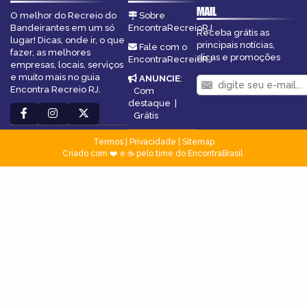
MAIL
O melhor do Recreio do
Sobre
Bandeirantes em um só
EncontraRecreioRJ
Receba grátis as
lugar! Dicas, onde ir, o que
principais notícias,
Fale com o
fazer, as melhores
dicas e promoções
EncontraRecreioRJ
empresas, locais, serviços
e muito mais no guia
ANUNCIE
:
Encontra Recreio RJ.
Com
destaque
|
Grátis
Termos
|
Privacidade
|
Sitemap
Criado com ❤️ e ☕ pelo time do EncontraBrasil