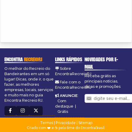
ENCONTRA
RECREIORJ
LINKS RÁPIDOS
NOVIDADES POR E-
MAIL
O melhor do Recreio do
Sobre
Bandeirantes em um só
EncontraRecreioRJ
Receba grátis as
lugar! Dicas, onde ir, o que
principais notícias,
Fale com o
fazer, as melhores
dicas e promoções
EncontraRecreioRJ
empresas, locais, serviços
e muito mais no guia
ANUNCIE
:
Encontra Recreio RJ.
Com
destaque
|
Grátis
Termos
|
Privacidade
|
Sitemap
Criado com ❤️ e ☕ pelo time do EncontraBrasil