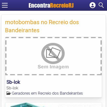
Encontra
RecreioRJ
Cadastrar empresa
Fazer login
motobombas no Recreio dos
Criar conta
Bandeirantes
Sb-lok
Sb-lok
Geradores em Recreio dos Bandeirantes