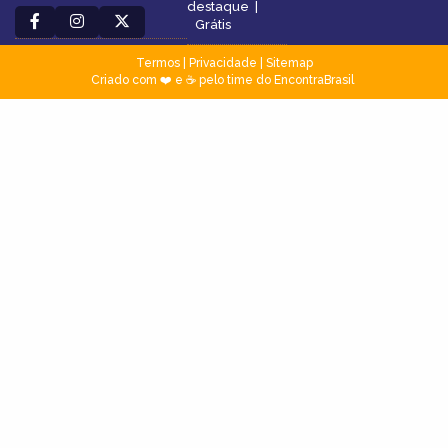
destaque
|
Grátis
Termos
|
Privacidade
|
Sitemap
Criado com ❤️ e ☕ pelo time do EncontraBrasil