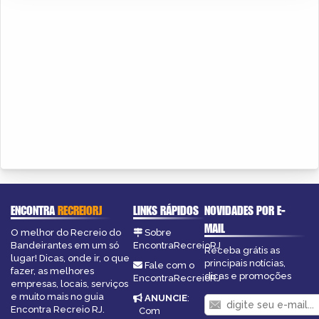
ENCONTRA
RECREIORJ
LINKS RÁPIDOS
NOVIDADES POR E-
MAIL
O melhor do Recreio do
Sobre
Bandeirantes em um só
EncontraRecreioRJ
Receba grátis as
lugar! Dicas, onde ir, o que
principais notícias,
Fale com o
fazer, as melhores
dicas e promoções
EncontraRecreioRJ
empresas, locais, serviços
e muito mais no guia
ANUNCIE
:
Encontra Recreio RJ.
Com