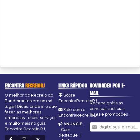
ENCONTRA
RECREIORJ
LINKS RÁPIDOS
NOVIDADES POR E-
MAIL
O melhor do Recreio do
Sobre
Bandeirantes em um só
EncontraRecreioRJ
Receba grátis as
lugar! Dicas, onde ir, o que
principais notícias,
Fale com o
fazer, as melhores
dicas e promoções
EncontraRecreioRJ
empresas, locais, serviços
e muito mais no guia
ANUNCIE
:
Encontra Recreio RJ.
Com
destaque
|