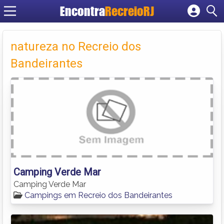
Encontra
RecreioRJ
Cadastrar empresa
Fazer login
natureza no Recreio dos
Criar conta
Bandeirantes
Camping Verde Mar
Camping Verde Mar
Campings em Recreio dos Bandeirantes