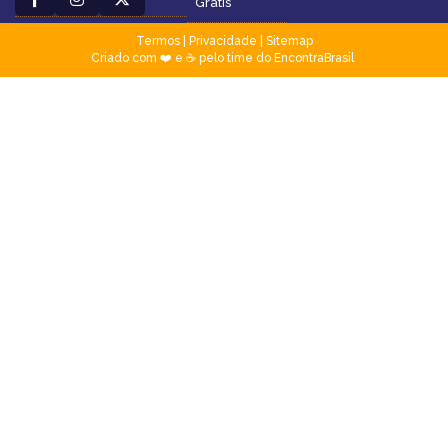
Grátis
Termos
|
Privacidade
|
Sitemap
Criado com ❤️ e ☕ pelo time do EncontraBrasil