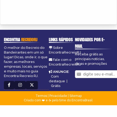
ENCONTRA
RECREIORJ
LINKS RÁPIDOS
NOVIDADES POR E-
MAIL
O melhor do Recreio do
Sobre
Bandeirantes em um só
EncontraRecreioRJ
Receba grátis as
lugar! Dicas, onde ir, o que
principais notícias,
Fale com o
fazer, as melhores
dicas e promoções
EncontraRecreioRJ
empresas, locais, serviços
e muito mais no guia
ANUNCIE
:
Encontra Recreio RJ.
Com
destaque
|
Grátis
Termos
|
Privacidade
|
Sitemap
Criado com ❤️ e ☕ pelo time do EncontraBrasil