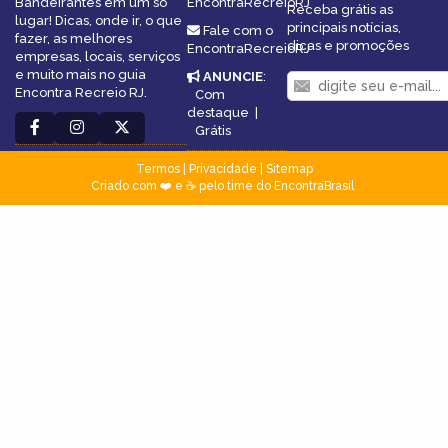
Bandeirantes em um só
EncontraRecreioRJ
Receba grátis as
lugar! Dicas, onde ir, o que
principais notícias,
Fale com o
fazer, as melhores
dicas e promoções
EncontraRecreioRJ
empresas, locais, serviços
e muito mais no guia
ANUNCIE
:
Encontra Recreio RJ.
Com
destaque
|
Grátis
Termos
|
Privacidade
|
Sitemap
Criado com ❤️ e ☕ pelo time do EncontraBrasil