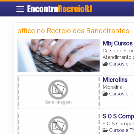
Encontra
RecreioRJ
office no Recreio dos Bandeirantes
Mbj Cursos 
Curso de Info
Atendimento p
Cursos e T
Microlins
Microlins
Cursos e T
S O S Comp
S O S Comput
Cursos e T