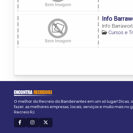
Info Barraw
Info Barrawor
Cursos e T
ENCONTRA
RECREIORJ
O melhor do Recreio do Bandeirantes em um só lugar! Dicas, o
fazer, as melhores empresas, locais, serviços e muito mais no 
Recreio RJ.