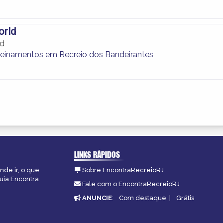
orld
ld
reinamentos em Recreio dos Bandeirantes
LINKS RÁPIDOS
nde ir, o que
Sobre EncontraRecreioRJ
guia Encontra
Fale com o EncontraRecreioRJ
ANUNCIE
:
Com destaque
|
Grátis