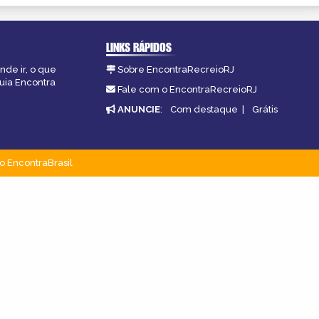
LINKS RÁPIDOS
nde ir, o que
Sobre EncontraRecreioRJ
guia Encontra
Fale com o EncontraRecreioRJ
ANUNCIE
:
Com destaque
|
Grátis
o EncontraBrasil