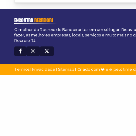
ENCONTRA
RECREIORJ
O melhor do Recreio do Bandeirantes em um só lugar! Dicas, o
fazer, as melhores empresas, locais, serviços e muito mais no 
Recreio RJ.
Termos
|
Privacidade
|
Sitemap
Criado com ❤️ e ☕ pelo time d