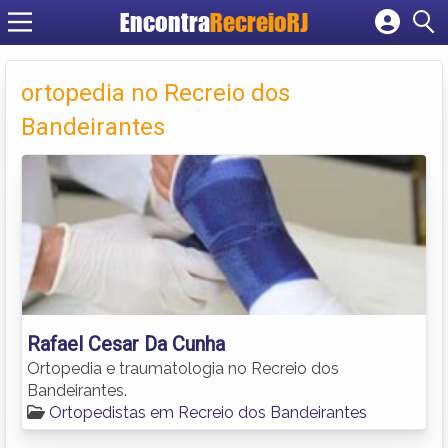
Encontra
RecreioRJ
Cadastrar empresa
Fazer login
ortopedia no Recreio dos
Criar conta
Bandeirantes
Rafael Cesar Da Cunha
Ortopedia e traumatologia no Recreio dos
Bandeirantes.
Ortopedistas em Recreio dos Bandeirantes