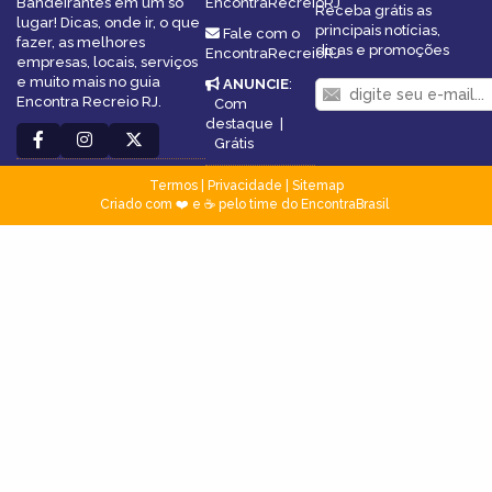
Bandeirantes em um só
EncontraRecreioRJ
Receba grátis as
lugar! Dicas, onde ir, o que
principais notícias,
Fale com o
fazer, as melhores
dicas e promoções
EncontraRecreioRJ
empresas, locais, serviços
e muito mais no guia
ANUNCIE
:
Encontra Recreio RJ.
Com
destaque
|
Grátis
Termos
|
Privacidade
|
Sitemap
Criado com ❤️ e ☕ pelo time do EncontraBrasil