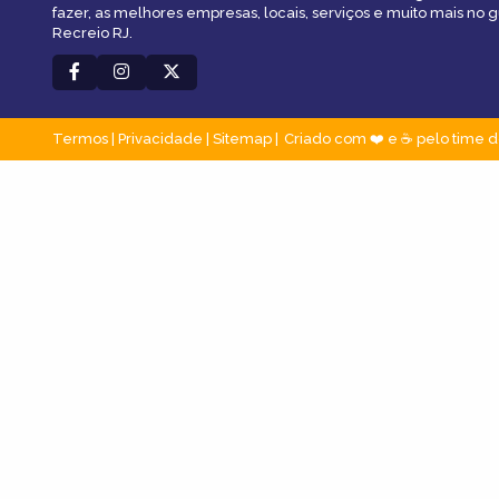
fazer, as melhores empresas, locais, serviços e muito mais no 
Recreio RJ.
Termos
|
Privacidade
|
Sitemap
Criado com ❤️ e ☕ pelo time d