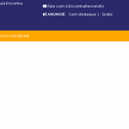
guia Encontra
Fale com o EncontraRecreioRJ
ANUNCIE
:
Com destaque
|
Grátis
o EncontraBrasil