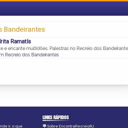
os Bandeirantes
rita Ramatís
te e encante multidões. Palestras no Recreio dos Bandeirante
em Recreio dos Bandeirantes
LINKS RÁPIDOS
nde ir, o que
Sobre EncontraRecreioRJ