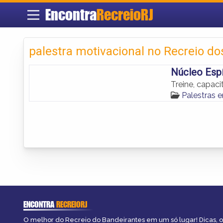
Encontra
RecreioRJ
palestra motivacional no Recreio d
Núcleo Espí
Treine, capaci
Palestras 
ENCONTRA
RECREIORJ
O melhor do Recreio do Bandeirantes em um só lugar! Dicas, o