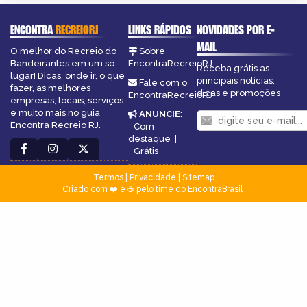
ENCONTRA
RECREIORJ
LINKS RÁPIDOS
NOVIDADES POR E-
MAIL
O melhor do Recreio do
Sobre
Bandeirantes em um só
EncontraRecreioRJ
Receba grátis as
lugar! Dicas, onde ir, o que
principais notícias,
Fale com o
fazer, as melhores
dicas e promoções
EncontraRecreioRJ
empresas, locais, serviços
e muito mais no guia
ANUNCIE
:
Encontra Recreio RJ.
Com
destaque
|
Grátis
Termos
|
Privacidade
|
Sitemap
Criado com ❤️ e ☕ pelo time do EncontraBrasil