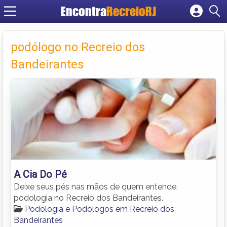
Encontra
RecreioRJ
Cadastrar empresa
Fazer login
podólogo no Recreio dos
Criar conta
Bandeirantes
A Cia Do Pé
Deixe seus pés nas mãos de quem entende,
podologia no Recreio dos Bandeirantes.
Podologia e Podólogos em Recreio dos
Bandeirantes