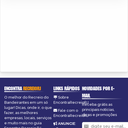
ENCONTRA
RECREIORJ
LINKS RÁPIDOS
NOVIDADES POR E-
MAIL
O melhor do Recreio do
Sobre
Bandeirantes em um só
EncontraRecreioRJ
Receba grátis as
lugar! Dicas, onde ir, o que
principais notícias,
Fale com o
fazer, as melhores
dicas e promoções
EncontraRecreioRJ
empresas, locais, serviços
e muito mais no guia
ANUNCIE
: