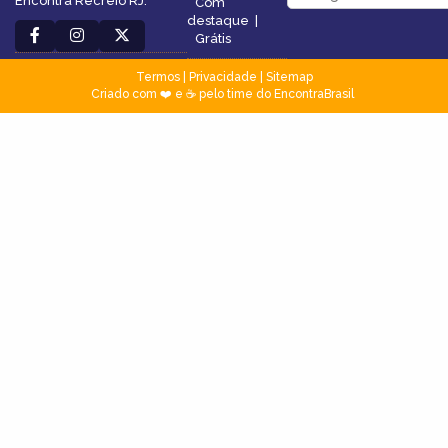
Encontra Recreio RJ.
Com
destaque
|
Grátis
Termos
|
Privacidade
|
Sitemap
Criado com ❤️ e ☕ pelo time do EncontraBrasil