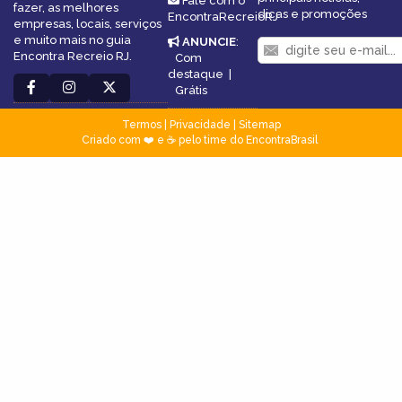
Fale com o
fazer, as melhores
dicas e promoções
EncontraRecreioRJ
empresas, locais, serviços
e muito mais no guia
ANUNCIE
:
Encontra Recreio RJ.
Com
destaque
|
Grátis
Termos
|
Privacidade
|
Sitemap
Criado com ❤️ e ☕ pelo time do EncontraBrasil