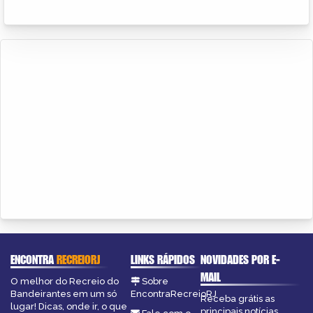
ENCONTRA
RECREIORJ
LINKS RÁPIDOS
NOVIDADES POR E-
MAIL
O melhor do Recreio do
Sobre
Bandeirantes em um só
EncontraRecreioRJ
Receba grátis as
lugar! Dicas, onde ir, o que
principais notícias,