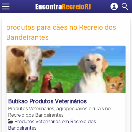
Encontra
RecreioRJ
Cadastrar empresa
Fazer login
produtos para cães no Recreio dos
Criar conta
Bandeirantes
Butikao Produtos Veterinários
Produtos Veterinários, agropecuários e rurais no
Recreio dos Bandeirantes
Produtos Veterinários em Recreio dos
Bandeirantes