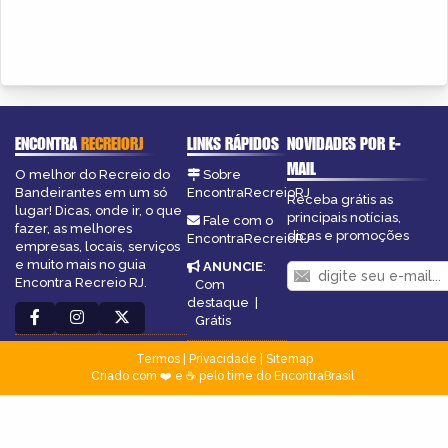
ENCONTRA
RECREIORJ
LINKS RÁPIDOS
NOVIDADES POR E-
MAIL
O melhor do Recreio do
Sobre
Bandeirantes em um só
EncontraRecreioRJ
Receba grátis as
lugar! Dicas, onde ir, o que
principais notícias,
Fale com o
fazer, as melhores
dicas e promoções
EncontraRecreioRJ
empresas, locais, serviços
e muito mais no guia
ANUNCIE
:
Encontra Recreio RJ.
Com
destaque
|
Grátis
Termos
|
Privacidade
|
Sitemap
Criado com ❤️ e ☕ pelo time do EncontraBrasil