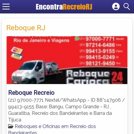
Encontra
RecreioRJ
Cadastrar empresa
Fazer login
Reboque RJ
Criar conta
Reboque Recreio
(21) 97000-7771 Nextel/WhatsApp - ID 88*147906 /
99413-9155 Base: Bangu, Campo Grande - RJ ,
Guaratiba, Recreio dos Bandeirantes e Barra da
Tijuca
Reboques e Oficinas em Recreio dos
Bandeirantes