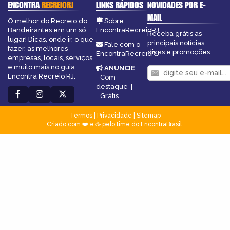
ENCONTRA
RECREIORJ
LINKS RÁPIDOS
NOVIDADES POR E-
MAIL
O melhor do Recreio do
Sobre
Bandeirantes em um só
EncontraRecreioRJ
Receba grátis as
lugar! Dicas, onde ir, o que
principais notícias,
Fale com o
fazer, as melhores
dicas e promoções
EncontraRecreioRJ
empresas, locais, serviços
e muito mais no guia
ANUNCIE
:
Encontra Recreio RJ.
Com
destaque
|
Grátis
Termos
|
Privacidade
|
Sitemap
Criado com ❤️ e ☕ pelo time do EncontraBrasil