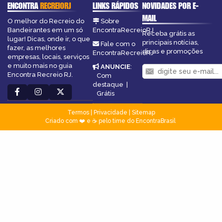
ENCONTRA
RECREIORJ
LINKS RÁPIDOS
NOVIDADES POR E-
MAIL
O melhor do Recreio do
Sobre
Bandeirantes em um só
EncontraRecreioRJ
Receba grátis as
lugar! Dicas, onde ir, o que
principais notícias,
Fale com o
fazer, as melhores
dicas e promoções
EncontraRecreioRJ
empresas, locais, serviços
e muito mais no guia
ANUNCIE
:
Encontra Recreio RJ.
Com
destaque
|
Grátis
Termos
|
Privacidade
|
Sitemap
Criado com ❤️ e ☕ pelo time do EncontraBrasil