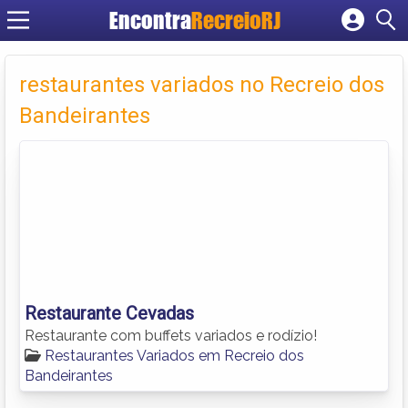
Encontra
RecreioRJ
Cadastrar empresa
Fazer login
restaurantes variados no Recreio dos
Criar conta
Bandeirantes
Restaurante Cevadas
Restaurante com buffets variados e rodízio!
Restaurantes Variados em Recreio dos
Bandeirantes