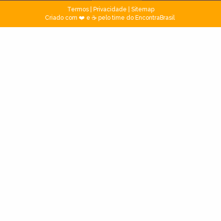
Termos
|
Privacidade
|
Sitemap
Criado com ❤️ e ☕ pelo time do EncontraBrasil