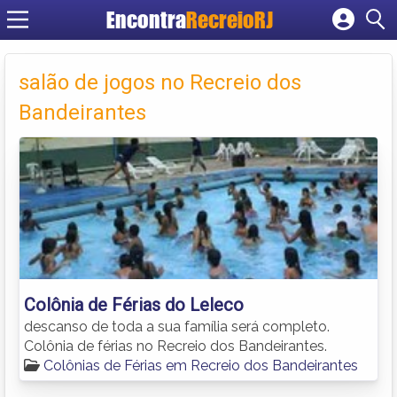
Encontra
RecreioRJ
Cadastrar empresa
Fazer login
salão de jogos no Recreio dos
Criar conta
Bandeirantes
Colônia de Férias do Leleco
descanso de toda a sua família será completo.
Colônia de férias no Recreio dos Bandeirantes.
Colônias de Férias em Recreio dos Bandeirantes