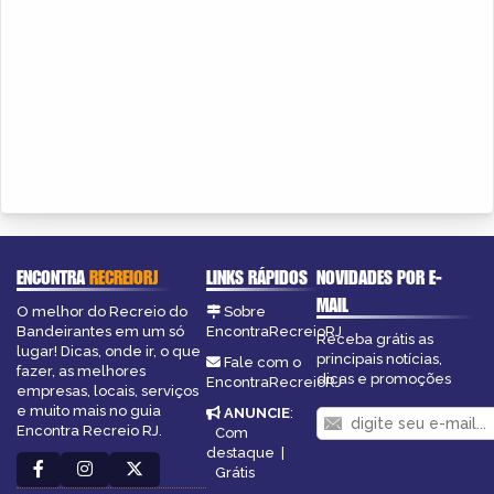
ENCONTRA
RECREIORJ
LINKS RÁPIDOS
NOVIDADES POR E-
MAIL
O melhor do Recreio do
Sobre
Bandeirantes em um só
EncontraRecreioRJ
Receba grátis as
lugar! Dicas, onde ir, o que
principais notícias,
Fale com o
fazer, as melhores
dicas e promoções
EncontraRecreioRJ
empresas, locais, serviços
e muito mais no guia
ANUNCIE
:
Encontra Recreio RJ.
Com
destaque
|
Grátis