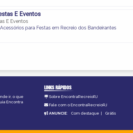
estas E Eventos
as E Eventos
 Acessórios para Festas em Recreio dos Bandeirantes
LINKS RÁPIDOS
nde ir, o que
Sobre EncontraRecreioRJ
guia Encontra
Fale com o EncontraRecreioRJ
ANUNCIE
:
Com destaque
|
Grátis