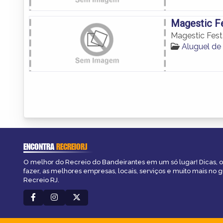
Magestic F
Magestic Fest
Aluguel de
ENCONTRA
RECREIORJ
O melhor do Recreio do Bandeirantes em um só lugar! Dicas, o
fazer, as melhores empresas, locais, serviços e muito mais no 
Recreio RJ.