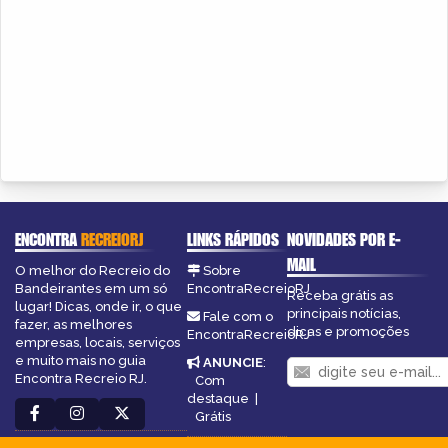
ENCONTRA
RECREIORJ
LINKS RÁPIDOS
NOVIDADES POR E-
MAIL
O melhor do Recreio do
Sobre
Bandeirantes em um só
EncontraRecreioRJ
Receba grátis as
lugar! Dicas, onde ir, o que
principais notícias,
Fale com o
fazer, as melhores
dicas e promoções
EncontraRecreioRJ
empresas, locais, serviços
e muito mais no guia
ANUNCIE
:
Encontra Recreio RJ.
Com
destaque
|
Grátis