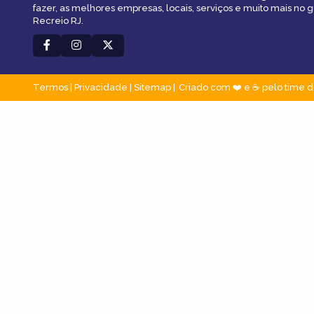
fazer, as melhores empresas, locais, serviços e muito mais no 
Recreio RJ.
Termos
|
Privacidade
|
Sitemap
Criado com ❤️ e ☕ pelo time d