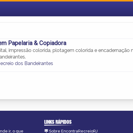
em Papelaria & Copiadora
ital, impressão colorida, plotagem colorida e encadernação 
andeirantes.
ecreio dos Bandeirantes
LINKS RÁPIDOS
nde ir, o que
Sobre EncontraRecreioRJ