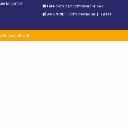
guia Encontra
Fale com o EncontraRecreioRJ
ANUNCIE
:
Com destaque
|
Grátis
o EncontraBrasil