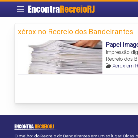
Encontra
RecreioRJ
xérox no Recreio dos Bandeirantes
Papel Imag
Impressão dig
Recreio dos B
Xérox em R
ENCONTRA
RECREIORJ
O melhor do Recreio do Bandeirantes em um só lugar! Dicas, o