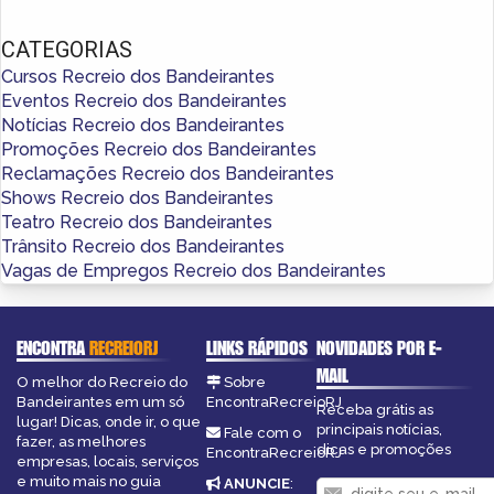
CATEGORIAS
Cursos Recreio dos Bandeirantes
Eventos Recreio dos Bandeirantes
Notícias Recreio dos Bandeirantes
Promoções Recreio dos Bandeirantes
Reclamações Recreio dos Bandeirantes
Shows Recreio dos Bandeirantes
Teatro Recreio dos Bandeirantes
Trânsito Recreio dos Bandeirantes
Vagas de Empregos Recreio dos Bandeirantes
ENCONTRA
RECREIORJ
LINKS RÁPIDOS
NOVIDADES POR E-
MAIL
O melhor do Recreio do
Sobre
Bandeirantes em um só
EncontraRecreioRJ
Receba grátis as
lugar! Dicas, onde ir, o que
principais notícias,
Fale com o
fazer, as melhores
dicas e promoções
EncontraRecreioRJ
empresas, locais, serviços
e muito mais no guia
ANUNCIE
: