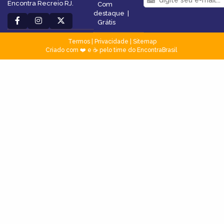
Encontra Recreio RJ.
Com
destaque
|
Grátis
Termos
|
Privacidade
|
Sitemap
Criado com ❤️ e ☕ pelo time do EncontraBrasil