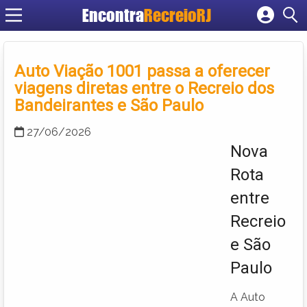
Encontra
RecreioRJ
Cadastrar empresa
Fazer login
Auto Viação 1001 passa a oferecer
Criar conta
viagens diretas entre o Recreio dos
Bandeirantes e São Paulo
27/06/2026
Nova
Rota
entre
Recreio
e São
Paulo
A Auto