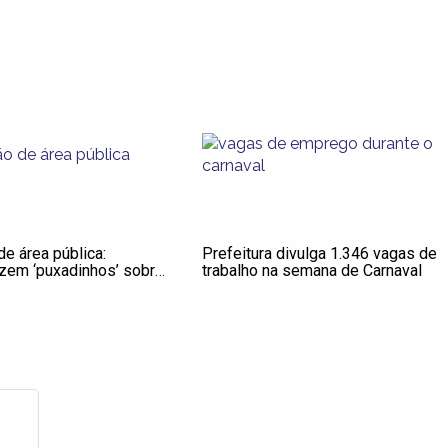
de área pública:
Prefeitura divulga 1.346 vagas de
zem ‘puxadinhos’ sobre
trabalho na semana de Carnaval
ias e cobram entrada;