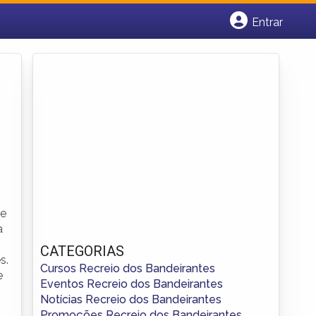
Entrar
Cadastrar empresa
Fazer login
Criar conta
de
a
CATEGORIAS
s.
Cursos Recreio dos Bandeirantes
e
Eventos Recreio dos Bandeirantes
Notícias Recreio dos Bandeirantes
Promoções Recreio dos Bandeirantes