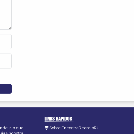
LINKS RÁPIDOS
nde ir, o que
Sobre EncontraRecreioRJ
guia Encontra