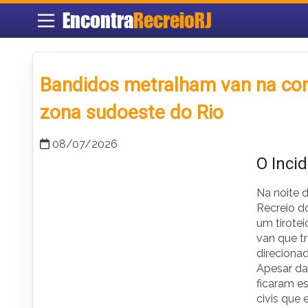
Encontra
RecreioRJ
Bandidos metralham van na com
zona sudoeste do Rio
08/07/2026
O Inci
Na noite d
Recreio do
um tirote
van que t
direciona
Apesar da
ficaram e
civis que