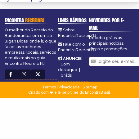
ENCONTRA
RECREIORJ
LINKS RÁPIDOS
NOVIDADES POR E-
MAIL
O melhor do Recreio do
Sobre
Bandeirantes em um só
EncontraRecreioRJ
Receba grátis as
lugar! Dicas, onde ir, o que
principais notícias,
Fale com o
fazer, as melhores
dicas e promoções
EncontraRecreioRJ
empresas, locais, serviços
e muito mais no guia
ANUNCIE
:
Encontra Recreio RJ.
Com
destaque
|
Grátis
Termos
|
Privacidade
|
Sitemap
Criado com ❤️ e ☕ pelo time do EncontraBrasil