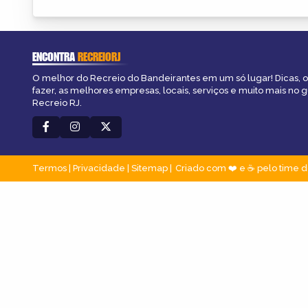
ENCONTRA
RECREIORJ
O melhor do Recreio do Bandeirantes em um só lugar! Dicas, o
fazer, as melhores empresas, locais, serviços e muito mais no 
Recreio RJ.
Termos
|
Privacidade
|
Sitemap
Criado com ❤️ e ☕ pelo time d