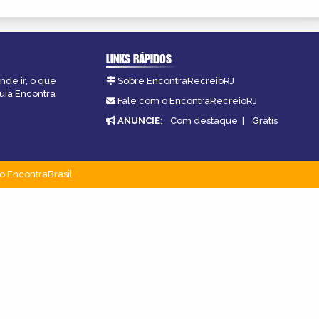
LINKS RÁPIDOS
nde ir, o que
Sobre EncontraRecreioRJ
guia Encontra
Fale com o EncontraRecreioRJ
ANUNCIE
:
Com destaque
|
Grátis
o EncontraBrasil