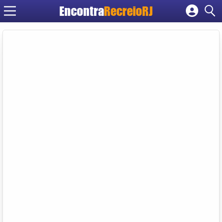
Encontra
RecreioRJ
Cadastrar empresa
Fazer login
Criar conta