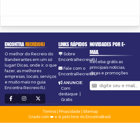
ENCONTRA
RECREIORJ
LINKS RÁPIDOS
NOVIDADES POR E-
MAIL
O melhor do Recreio do
Sobre
Bandeirantes em um só
EncontraRecreioRJ
Receba grátis as
lugar! Dicas, onde ir, o que
principais notícias,
Fale com o
fazer, as melhores
dicas e promoções
EncontraRecreioRJ
empresas, locais, serviços
e muito mais no guia
ANUNCIE
:
Encontra Recreio RJ.
Com
destaque
|
Grátis
Termos
|
Privacidade
|
Sitemap
Criado com ❤️ e ☕ pelo time do EncontraBrasil