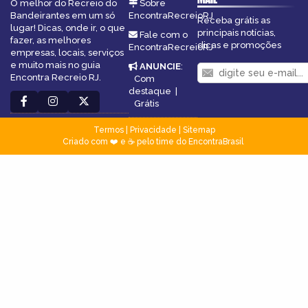
O melhor do Recreio do
Sobre
Bandeirantes em um só
EncontraRecreioRJ
Receba grátis as
lugar! Dicas, onde ir, o que
principais notícias,
Fale com o
fazer, as melhores
dicas e promoções
EncontraRecreioRJ
empresas, locais, serviços
e muito mais no guia
ANUNCIE
:
Encontra Recreio RJ.
Com
destaque
|
Grátis
Termos
|
Privacidade
|
Sitemap
Criado com ❤️ e ☕ pelo time do EncontraBrasil