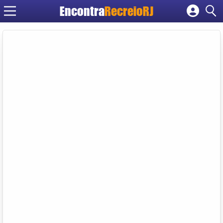
Encontra
RecreioRJ
Cadastrar empresa
Fazer login
Criar conta